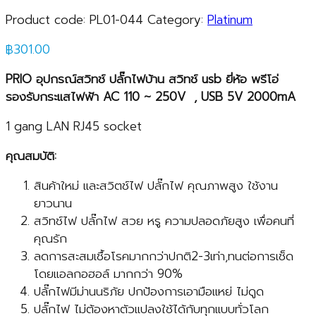
Product code:
PL01-044
Category:
Platinum
฿
301.00
PRIO
อุปกรณ์สวิทช์ ปลั๊กไฟบ้าน สวิทช์
usb
ยี่ห้อ พรีโอ่
รองรับกระแสไฟฟ้า
AC
110
~
250
V , USB
5V 2000mA
1 gang LAN RJ45 socket
คุณสมบัติ:
สินค้าใหม่ และสวิตช์ไฟ ปลั๊กไฟ คุณภาพสูง ใช้งาน
ยาวนาน
สวิทช์ไฟ ปลั๊กไฟ สวย หรู ความปลอดภัยสูง เพื่อคนที่
คุณรัก
ลดการสะสมเชื้อโรคมากกว่าปกติ2-3เท่า,ทนต่อการเช็ด
โดยแอลกอฮอล์ มากกว่า 90%
ปลั๊กไฟมีม่านนริภัย ปกป้องการเอามือแหย่ ไม่ดูด
ปลั๊กไฟ ไม่ต้องหาตัวแปลงใช้ได้กับทุกแบบทั่วโลก