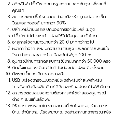
สวิทช์ไฟ ปลั๊กไฟ สวย หรู ความปลอดภัยสูง เพื่อคนที่
คุณรัก
ลดการสะสมเชื้อโรคมากกว่าปกติ2-3เท่า,ทนต่อการเช็ด
โดยแอลกอฮอล์ มากกว่า 90%
ปลั๊กไฟมีม่านนริภัย ปกป้องการเอามือแหย่ ไม่ดูด
ปลั๊กไฟ ไม่ต้องหาตัวแปลงใช้ได้กับทุกแบบทั่วโลก
อายุการใช้งานยาวนานกว่า 20 ปี มากกว่าทั่วไป
หน้ากาทำจากโลหะ มีความทนทานสูง และลดการสะสมเชื้อ
โรค ทำความสะอาดง่าย ป้องกันไฟดูด 100 %
อุปกรณ์ผ่านการทดสอบการใช้งานมากกว่า 50,000 ครั้ง
ติดตั้งแทนของเดิมได้ทันที ไม่ต้องดัดแปลง ติดตั้งง่าย
มีพรายน้ำมองเห็นเวลากลางคืน
USB เครื่องชาร์จแบบติดผนังใช้สำหรับจ่ายไฟสำหรับ
โทรศัพท์มือถือผลิตภัณฑ์ดิจิตอลหรืออุปกรณ์ไฟฟ้าอื่น ๆ
สามารถตอบสนองความต้องการค่าใช้จ่ายของอุปกรณ์
ต่าง ๆ เช่นแท็บเล็ตพีซี
ใช้อย่างแพร่หลายในหลายสถานที่เช่นโรงแรม, ร้านอาหาร,
บ้าน, สำนักงาน ,โรงพยาบาล, วิลล่า,สถานที่สาธารณะเพื่อ