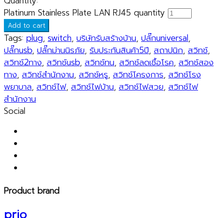
Quantity:
Platinum Stainless Plate LAN RJ45 quantity
Add to cart
Tags:
plug
,
switch
,
บริษัทรับสร้างบ้าน
,
ปลั๊กuniversal
,
ปลั๊กusb
,
ปลั๊กม่านนิรภัย
,
รับประกันสินค้า5ปี
,
สถาปนิก
,
สวิทช์
,
สวิทช์2ทาง
,
สวิทช์usb
,
สวิทช์ทน
,
สวิทช์ลดเชื้อโรค
,
สวิทช์สอง
ทาง
,
สวิทช์สำนักงาน
,
สวิทช์หรู
,
สวิทช์โครงการ
,
สวิทช์โรง
พยาบาล
,
สวิทช์ไฟ
,
สวิทช์ไฟบ้าน
,
สวิทช์ไฟสวย
,
สวิทช์ไฟ
สำนักงาน
Social
Product brand
prio