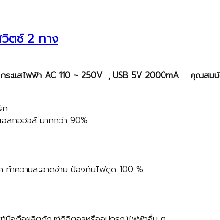
สวิตช์ 2 ทาง
รับกระแสไฟฟ้า
AC
110
~
250
V , USB
5V 2000mA
คุณสมบัต
รัก
ดยแอลกอฮอล์ มากกว่า 90%
รค ทำความสะอาดง่าย ป้องกันไฟดูด 100 %
ท์มือถือผลิตภัณฑ์ดิจิตอลหรืออุปกรณ์ไฟฟ้าอื่น ๆ