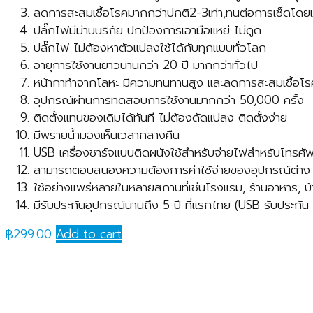
ลดการสะสมเชื้อโรคมากกว่าปกติ2-3เท่า,ทนต่อการเช็ดโ
ปลั๊กไฟมีม่านนริภัย ปกป้องการเอามือแหย่ ไม่ดูด
ปลั๊กไฟ ไม่ต้องหาตัวแปลงใช้ได้กับทุกแบบทั่วโลก
อายุการใช้งานยาวนานกว่า 20 ปี มากกว่าทั่วไป
หน้ากาทำจากโลหะ มีความทนทานสูง และลดการสะสมเชื้อโ
อุปกรณ์ผ่านการทดสอบการใช้งานมากกว่า 50,000 ครั้ง
ติดตั้งแทนของเดิมได้ทันที ไม่ต้องดัดแปลง ติดตั้งง่าย
มีพรายน้ำมองเห็นเวลากลางคืน
USB เครื่องชาร์จแบบติดผนังใช้สำหรับจ่ายไฟสำหรับโทรศัพ
สามารถตอบสนองความต้องการค่าใช้จ่ายของอุปกรณ์ต่าง ๆ 
ใช้อย่างแพร่หลายในหลายสถานที่เช่นโรงแรม, ร้านอาหาร, 
มีรับประกันอุปกรณ์นานถึง 5 ปี ที่แรกไทย (USB รับประกัน 1
฿
299.00
Add to cart