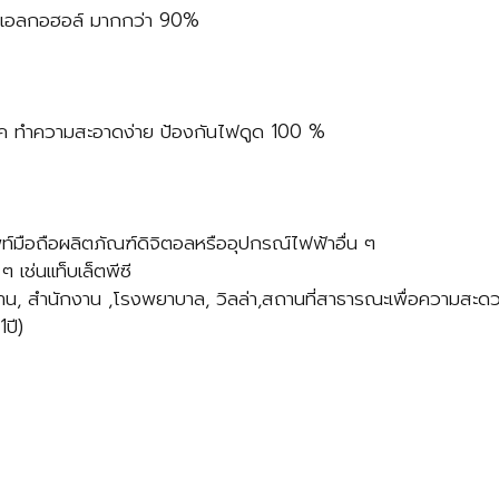
ดยแอลกอฮอล์ มากกว่า 90%
รค ทำความสะอาดง่าย ป้องกันไฟดูด 100 %
ท์มือถือผลิตภัณฑ์ดิจิตอลหรืออุปกรณ์ไฟฟ้าอื่น ๆ
เช่นแท็บเล็ตพีซี
บ้าน, สำนักงาน ,โรงพยาบาล, วิลล่า,สถานที่สาธารณะเพื่อความสะ
ปี)