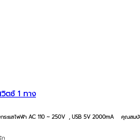
วิตช์ 1 ทาง
รับกระแสไฟฟ้า
AC
110
~
250
V , USB
5V 2000mA
คุณสมบัต
รัก