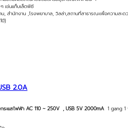
เช่นแท็บเล็ตพีซี
บ้าน, สำนักงาน ,โรงพยาบาล, วิลล่า,สถานที่สาธารณะเพื่อความสะ
ปี)
 USB 2.0A
รับกระแสไฟฟ้า
AC
110
~
250
V , USB
5V 2000mA
1 gang 1 
รัก