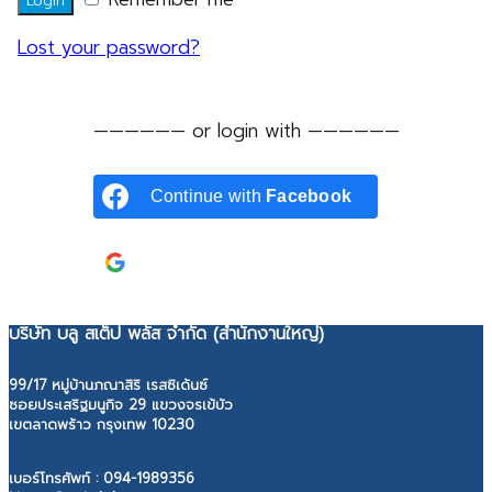
Login
Lost your password?
—————— or login with ——————
Continue with
Facebook
Continue with
Google
บริษัท บลู สเต็ป พลัส จำกัด (สำนักงานใหญ่)
99/17 หมู่บ้านภณาสิริ เรสซิเด้นซ์
ซอยประเสริฐมนูกิจ 29 แขวงจรเข้บัว
เขตลาดพร้าว กรุงเทพ 10230
เบอร์โทรศัพท์ :
094-1989356