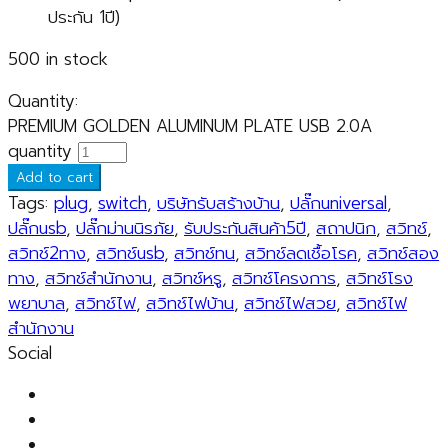
ประกัน 1ปี)
500 in stock
Quantity:
PREMIUM GOLDEN ALUMINUM PLATE USB 2.0A
quantity
Add to cart
Tags:
plug
,
switch
,
บริษัทรับสร้างบ้าน
,
ปลั๊กuniversal
,
ปลั๊กusb
,
ปลั๊กม่านนิรภัย
,
รับประกันสินค้า5ปี
,
สถาปนิก
,
สวิทช์
,
สวิทช์2ทาง
,
สวิทช์usb
,
สวิทช์ทน
,
สวิทช์ลดเชื้อโรค
,
สวิทช์สอง
ทาง
,
สวิทช์สำนักงาน
,
สวิทช์หรู
,
สวิทช์โครงการ
,
สวิทช์โรง
พยาบาล
,
สวิทช์ไฟ
,
สวิทช์ไฟบ้าน
,
สวิทช์ไฟสวย
,
สวิทช์ไฟ
สำนักงาน
Social