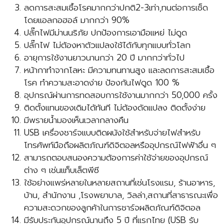
ลดการสะสมเชื้อโรคมากกว่าปกติ2-3เท่า,ทนต่อการเช็ด
โดยแอลกอฮอล์ มากกว่า 90%
ปลั๊กไฟมีม่านนริภัย ปกป้องการเอามือแหย่ ไม่ดูด
ปลั๊กไฟ ไม่ต้องหาตัวแปลงใช้ได้กับทุกแบบทั่วโลก
อายุการใช้งานยาวนานกว่า 20 ปี มากกว่าทั่วไป
หน้ากาทำจากโลหะ มีความทนทานสูง และลดการสะสมเชื้อ
โรค ทำความสะอาดง่าย ป้องกันไฟดูด 100 %
อุปกรณ์ผ่านการทดสอบการใช้งานมากกว่า 50,000 ครั้ง
ติดตั้งแทนของเดิมได้ทันที ไม่ต้องดัดแปลง ติดตั้งง่าย
มีพรายน้ำมองเห็นเวลากลางคืน
USB เครื่องชาร์จแบบติดผนังใช้สำหรับจ่ายไฟสำหรับ
โทรศัพท์มือถือผลิตภัณฑ์ดิจิตอลหรืออุปกรณ์ไฟฟ้าอื่น ๆ
สามารถตอบสนองความต้องการค่าใช้จ่ายของอุปกรณ์
ต่าง ๆ เช่นแท็บเล็ตพีซี
ใช้อย่างแพร่หลายในหลายสถานที่เช่นโรงแรม, ร้านอาหาร,
บ้าน, สำนักงาน ,โรงพยาบาล, วิลล่า,สถานที่สาธารณะเพื่อ
ความสะดวกของลูกค้าในการชาร์จผลิตภัณฑ์ดิจิตอล
มีรับประกันอุปกรณ์นานถึง 5 ปี ที่แรกไทย (USB รับ