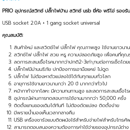
PRIO
อุปกรณ์สวิทช์ ปลั๊กไฟบ้าน สวิทช์
usb
ยี่ห้อ พรีโอ่ รอง
USB socket 2.0A + 1 gang socket universal
คุณสมบัติ:
สินค้าใหม่ และสวิตช์ไฟ ปลั๊กไฟ คุณภาพสูง ใช้งานยาวนาน
สวิทช์ไฟ ปลั๊กไฟ สวย หรู ความปลอดภัยสูง เพื่อคนที่คุณ
ลดการสะสมเชื้อโรคมากกว่าปกติ2-3เท่า,ทนต่อการเช็ดโ
ปลั๊กไฟมีม่านนริภัย ปกป้องการเอามือแหย่ ไม่ดูด
ปลั๊กไฟ ไม่ต้องหาตัวแปลงใช้ได้กับทุกแบบทั่วโลก
อายุการใช้งานยาวนานกว่า 20 ปี มากกว่าทั่วไป
หน้ากาทำจากโลหะ มีความทนทานสูง และลดการสะสมเชื้อโ
อุปกรณ์ผ่านการทดสอบการใช้งานมากกว่า 50,000 ครั้ง
ติดตั้งแทนของเดิมได้ทันที ไม่ต้องดัดแปลง ติดตั้งง่าย
มีพรายน้ำมองเห็นเวลากลางคืน
USB เครื่องชาร์จแบบติดผนังใช้สำหรับจ่ายไฟสำหรับโทรศัพ
สามารถตอบสนองความต้องการค่าใช้จ่ายของอุปกรณ์ต่าง ๆ 