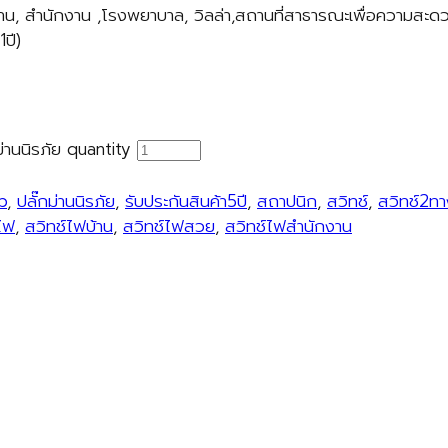
บ้าน, สำนักงาน ,โรงพยาบาล, วิลล่า,สถานที่สาธารณะเพื่อความสะ
ปี)
านนิรภัย quantity
b
,
ปลั๊กม่านนิรภัย
,
รับประกันสินค้า5ปี
,
สถาปนิก
,
สวิทช์
,
สวิทช์2ท
ไฟ
,
สวิทช์ไฟบ้าน
,
สวิทช์ไฟสวย
,
สวิทช์ไฟสำนักงาน