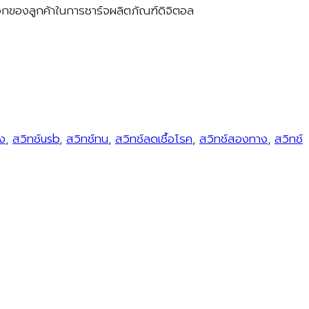
ดวกของลูกค้าในการชาร์จผลิตภัณฑ์ดิจิตอล
าง
,
สวิทช์usb
,
สวิทช์ทน
,
สวิทช์ลดเชื้อโรค
,
สวิทช์สองทาง
,
สวิทช์