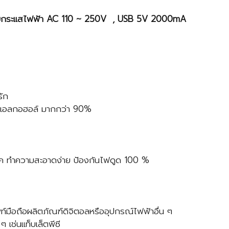
รับกระแสไฟฟ้า
AC
110
~
250
V , USB
5V 2000mA
รัก
ดยแอลกอฮอล์ มากกว่า 90%
รค ทำความสะอาดง่าย ป้องกันไฟดูด 100 %
ท์มือถือผลิตภัณฑ์ดิจิตอลหรืออุปกรณ์ไฟฟ้าอื่น ๆ
เช่นแท็บเล็ตพีซี