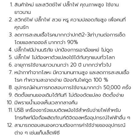
สินค้าใหม่ และสวิตช์ไฟ ปลั๊กไฟ คุณภาพสูง ใช้งาน
ยาวนาน
สวิทช์ไฟ ปลั๊กไฟ สวย หรู ความปลอดภัยสูง เพื่อคนที่
คุณรัก
ลดการสะสมเชื้อโรคมากกว่าปกติ2-3เท่า,ทนต่อการเช็ด
โดยแอลกอฮอล์ มากกว่า 90%
ปลั๊กไฟมีม่านนริภัย ปกป้องการเอามือแหย่ ไม่ดูด
ปลั๊กไฟ ไม่ต้องหาตัวแปลงใช้ได้กับทุกแบบทั่วโลก
อายุการใช้งานยาวนานกว่า 20 ปี มากกว่าทั่วไป
หน้ากาทำจากโลหะ มีความทนทานสูง และลดการสะสมเชื้อ
โรค ทำความสะอาดง่าย ป้องกันไฟดูด 100 %
อุปกรณ์ผ่านการทดสอบการใช้งานมากกว่า 50,000 ครั้ง
ติดตั้งแทนของเดิมได้ทันที ไม่ต้องดัดแปลง ติดตั้งง่าย
มีพรายน้ำมองเห็นเวลากลางคืน
USB เครื่องชาร์จแบบติดผนังใช้สำหรับจ่ายไฟสำหรับ
โทรศัพท์มือถือผลิตภัณฑ์ดิจิตอลหรืออุปกรณ์ไฟฟ้าอื่น ๆ
สามารถตอบสนองความต้องการค่าใช้จ่ายของอุปกรณ์
ต่าง ๆ เช่นแท็บเล็ตพีซี