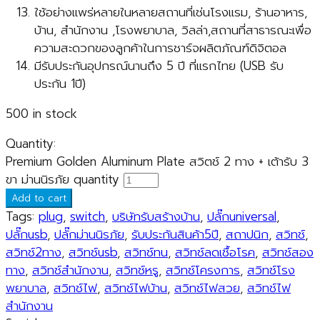
ใช้อย่างแพร่หลายในหลายสถานที่เช่นโรงแรม, ร้านอาหาร,
บ้าน, สำนักงาน ,โรงพยาบาล, วิลล่า,สถานที่สาธารณะเพื่อ
ความสะดวกของลูกค้าในการชาร์จผลิตภัณฑ์ดิจิตอล
มีรับประกันอุปกรณ์นานถึง 5 ปี ที่แรกไทย (USB รับ
ประกัน 1ปี)
500 in stock
Quantity:
Premium Golden Aluminum Plate สวิตช์ 2 ทาง + เต้ารับ 3
ขา ม่านนิรภัย quantity
Add to cart
Tags:
plug
,
switch
,
บริษัทรับสร้างบ้าน
,
ปลั๊กuniversal
,
ปลั๊กusb
,
ปลั๊กม่านนิรภัย
,
รับประกันสินค้า5ปี
,
สถาปนิก
,
สวิทช์
,
สวิทช์2ทาง
,
สวิทช์usb
,
สวิทช์ทน
,
สวิทช์ลดเชื้อโรค
,
สวิทช์สอง
ทาง
,
สวิทช์สำนักงาน
,
สวิทช์หรู
,
สวิทช์โครงการ
,
สวิทช์โรง
พยาบาล
,
สวิทช์ไฟ
,
สวิทช์ไฟบ้าน
,
สวิทช์ไฟสวย
,
สวิทช์ไฟ
สำนักงาน