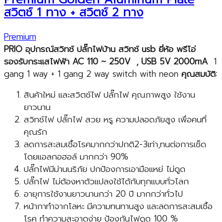
สวิตช์ 1 ทาง + สวิตช์ 2 ทาง
Premium
PRIO
อุปกรณ์สวิทช์ ปลั๊กไฟบ้าน สวิทช์
usb
ยี่ห้อ พรีโอ่
รองรับกระแสไฟฟ้า
AC
110
~
250
V , USB
5V 2000mA
1
gang 1 way + 1 gang 2 way switch with neon
คุณสมบัติ:
สินค้าใหม่ และสวิตช์ไฟ ปลั๊กไฟ คุณภาพสูง ใช้งาน
ยาวนาน
สวิทช์ไฟ ปลั๊กไฟ สวย หรู ความปลอดภัยสูง เพื่อคนที่
คุณรัก
ลดการสะสมเชื้อโรคมากกว่าปกติ2-3เท่า,ทนต่อการเช็ด
โดยแอลกอฮอล์ มากกว่า 90%
ปลั๊กไฟมีม่านนริภัย ปกป้องการเอามือแหย่ ไม่ดูด
ปลั๊กไฟ ไม่ต้องหาตัวแปลงใช้ได้กับทุกแบบทั่วโลก
อายุการใช้งานยาวนานกว่า 20 ปี มากกว่าทั่วไป
หน้ากาทำจากโลหะ มีความทนทานสูง และลดการสะสมเชื้อ
โรค ทำความสะอาดง่าย ป้องกันไฟดูด 100 %