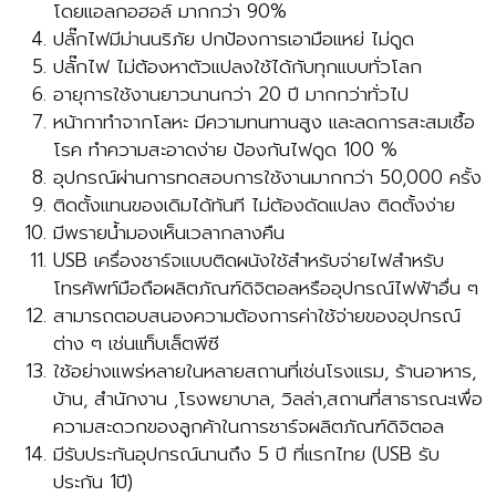
โดยแอลกอฮอล์ มากกว่า 90%
ปลั๊กไฟมีม่านนริภัย ปกป้องการเอามือแหย่ ไม่ดูด
ปลั๊กไฟ ไม่ต้องหาตัวแปลงใช้ได้กับทุกแบบทั่วโลก
อายุการใช้งานยาวนานกว่า 20 ปี มากกว่าทั่วไป
หน้ากาทำจากโลหะ มีความทนทานสูง และลดการสะสมเชื้อ
โรค ทำความสะอาดง่าย ป้องกันไฟดูด 100 %
อุปกรณ์ผ่านการทดสอบการใช้งานมากกว่า 50,000 ครั้ง
ติดตั้งแทนของเดิมได้ทันที ไม่ต้องดัดแปลง ติดตั้งง่าย
มีพรายน้ำมองเห็นเวลากลางคืน
USB เครื่องชาร์จแบบติดผนังใช้สำหรับจ่ายไฟสำหรับ
โทรศัพท์มือถือผลิตภัณฑ์ดิจิตอลหรืออุปกรณ์ไฟฟ้าอื่น ๆ
สามารถตอบสนองความต้องการค่าใช้จ่ายของอุปกรณ์
ต่าง ๆ เช่นแท็บเล็ตพีซี
ใช้อย่างแพร่หลายในหลายสถานที่เช่นโรงแรม, ร้านอาหาร,
บ้าน, สำนักงาน ,โรงพยาบาล, วิลล่า,สถานที่สาธารณะเพื่อ
ความสะดวกของลูกค้าในการชาร์จผลิตภัณฑ์ดิจิตอล
มีรับประกันอุปกรณ์นานถึง 5 ปี ที่แรกไทย (USB รับ
ประกัน 1ปี)