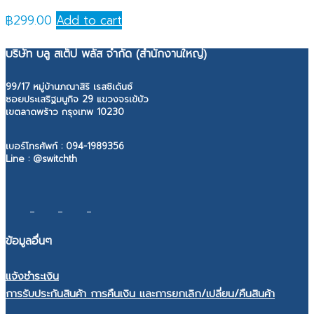
฿
299.00
Add to cart
บริษัท บลู สเต็ป พลัส จำกัด (สำนักงานใหญ่)
99/17 หมู่บ้านภณาสิริ เรสซิเด้นซ์
ซอยประเสริฐมนูกิจ 29 แขวงจรเข้บัว
เขตลาดพร้าว กรุงเทพ 10230
เบอร์โทรศัพท์ :
094-1989356
Line : @switchth
ข้อมูลอื่นๆ
แจ้งชำระเงิน
การรับประกันสินค้า การคืนเงิน และการยกเลิก/เปลี่ยน/คืนสินค้า